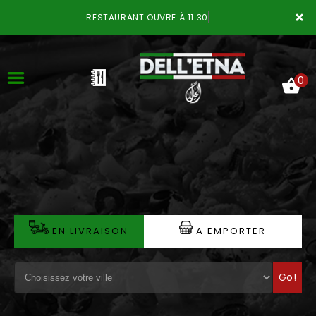
×
RESTAURANT OUVRE À 11:30
0
ACCUEIL
LA CARTE
VOTRE COMPTE
EN LIVRAISON
A EMPORTER
NOTRE RESTAURANT
Go!
VOS AVIS
MENTIONS LÉGALES