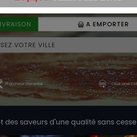
IVRAISON
A EMPORTER
Fraîcheur Garantie
Click and Col
OURMANDE!
UNE RECETTE LÉGÈRE!
t des saveurs d'une qualité sans cess