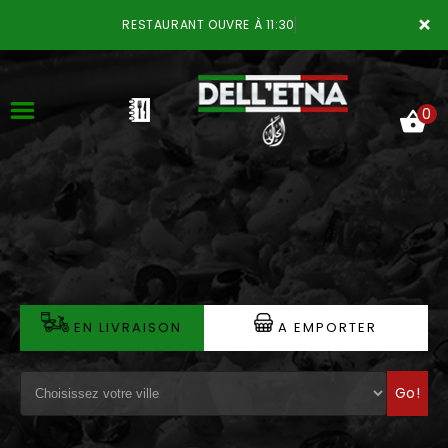
×
RESTAURANT OUVRE À 11:30
0
ACCUEIL
LA CARTE
VOTRE COMPTE
EN LIVRAISON
A EMPORTER
NOTRE RESTAURANT
Go!
VOS AVIS
MENTIONS LÉGALES