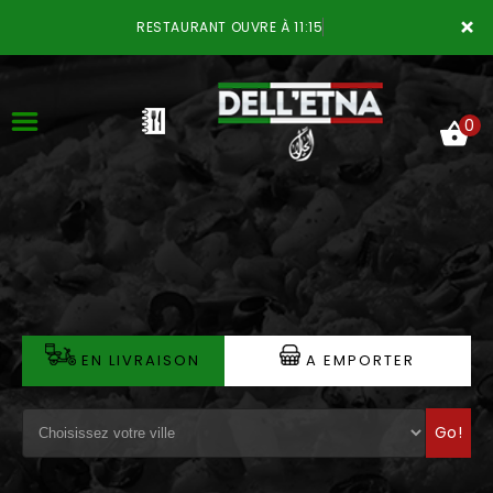
×
RESTAURANT OUVRE À 11:15
0
ACCUEIL
LA CARTE
VOTRE COMPTE
EN LIVRAISON
A EMPORTER
NOTRE RESTAURANT
Go!
VOS AVIS
MENTIONS LÉGALES