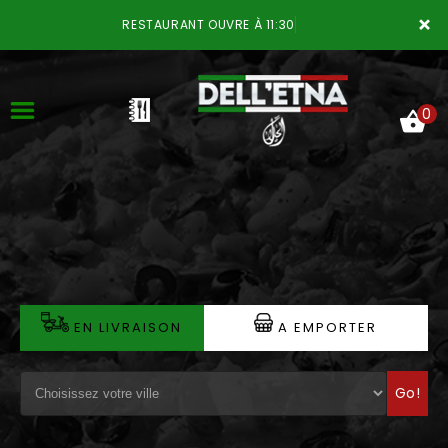
×
RESTAURANT OUVRE À 11:30
0
ACCUEIL
LA CARTE
VOTRE COMPTE
EN LIVRAISON
A EMPORTER
NOTRE RESTAURANT
Go!
VOS AVIS
MENTIONS LÉGALES