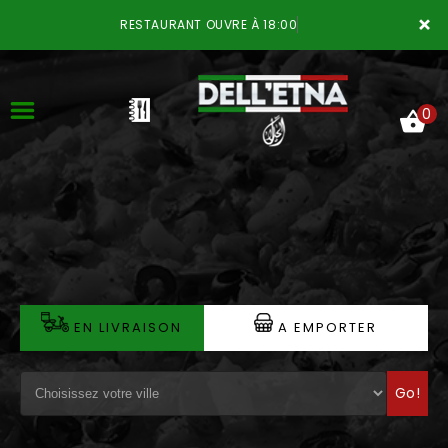
×
RESTAURANT OUVRE À 18:00
0
ACCUEIL
LA CARTE
VOTRE COMPTE
EN LIVRAISON
A EMPORTER
NOTRE RESTAURANT
Go!
VOS AVIS
MENTIONS LÉGALES