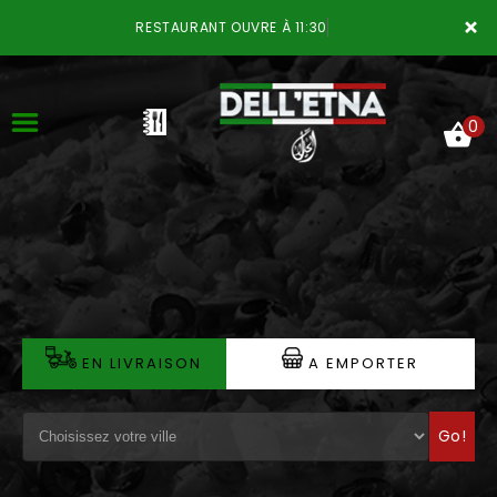
×
RESTAURANT OUVRE À 11:30
0
ACCUEIL
LA CARTE
VOTRE COMPTE
EN LIVRAISON
A EMPORTER
NOTRE RESTAURANT
Go!
VOS AVIS
MENTIONS LÉGALES